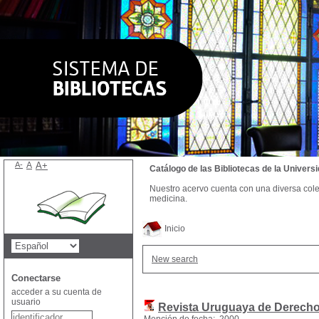
A-
A
A+
Catálogo de las Bibliotecas de la Univer
Nuestro acervo cuenta con una diversa colecc
medicina.
Inicio
New search
Conectarse
acceder a su cuenta de
usuario
Revista Uruguaya de Derecho