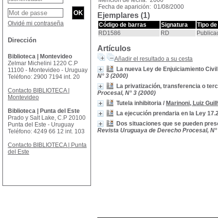
Mención de fecha: 2000
Fecha de aparición: 01/08/2000
Ejemplares (1)
Olvidé mi contraseña
Código de barras
Signatura
Tipo de
RD1586
RD
Publica
Dirección
Artículos
Biblioteca | Montevideo
Añadir el resultado a su cesta
Zelmar Michelini 1220 C.P
La nueva Ley de Enjuiciamiento Civil
11100 - Montevideo - Uruguay
N° 3 (2000)
Teléfono: 2900 7194 int. 20
La privatización, transferencia o ter
Contacto BIBLIOTECA |
Procesal, N° 3 (2000)
Montevideo
Tutela inhibitoria
/
Marinoni, Luiz Gui
Biblioteca | Punta del Este
La ejecución prendaria en la Ley 17.
Prado y Salt Lake, C.P 20100
Dos situaciones que se pueden presen
Punta del Este - Uruguay
Revista Uruguaya de Derecho Procesal, N° 
Teléfono: 4249 66 12 int. 103
Contacto BIBLIOTECA | Punta
del Este