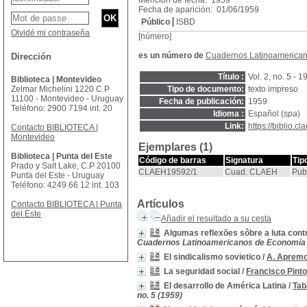
Mención de fecha: 1959
Fecha de aparición: 01/06/1959
Público
ISBD
Olvidé mi contraseña
[número]
es un número de
Cuadernos Latinoamerica
Dirección
Título :
Vol. 2, no. 5 - 1
Biblioteca | Montevideo
Zelmar Michelini 1220 C.P
Tipo de documento:
texto impreso
11100 - Montevideo - Uruguay
Fecha de publicación:
1959
Teléfono: 2900 7194 int. 20
Idioma :
Español (
spa
)
Link:
https://biblio.
Contacto BIBLIOTECA |
Montevideo
Ejemplares (1)
Biblioteca | Punta del Este
Código de barras
Signatura
Tip
Prado y Salt Lake, C.P 20100
CLAEH19592/1
Cuad. CLAEH
Pub
Punta del Este - Uruguay
Teléfono: 4249 66 12 int. 103
Artículos
Contacto BIBLIOTECA | Punta
del Este
Añadir el resultado a su cesta
Algumas reflexões sôbre a luta con
Cuadernos Latinoamericanos de Economía H
El sindicalismo sovietico
/
A. Apremo
La seguridad social
/
Francisco Pinto
El desarrollo de América Latina
/
Tab
no. 5 (1959)