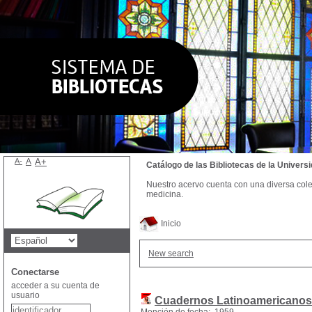
A-
A
A+
Catálogo de las Bibliotecas de la Univer
Nuestro acervo cuenta con una diversa colecc
medicina.
Inicio
New search
Conectarse
acceder a su cuenta de
usuario
Cuadernos Latinoamericano