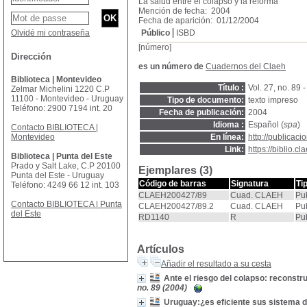
La salud entre el colapso y la reforma
Mención de fecha: 2004
Fecha de aparición: 01/12/2004
Olvidé mi contraseña
Público
ISBD
[número]
Dirección
es un número de
Cuadernos del Claeh
Biblioteca | Montevideo
Título :
Vol. 27, no. 89 
Zelmar Michelini 1220 C.P
11100 - Montevideo - Uruguay
Tipo de documento:
texto impreso
Teléfono: 2900 7194 int. 20
Fecha de publicación:
2004
Idioma :
Español (
spa
)
Contacto BIBLIOTECA |
Montevideo
En línea:
http://publicac
Link:
https://biblio.
Biblioteca | Punta del Este
Prado y Salt Lake, C.P 20100
Ejemplares (3)
Punta del Este - Uruguay
Código de barras
Signatura
Ti
Teléfono: 4249 66 12 int. 103
CLAEH200427/89
Cuad. CLAEH
Pu
Contacto BIBLIOTECA | Punta
CLAEH200427/89.2
Cuad. CLAEH
Pu
del Este
RD1140
R
Pu
Artículos
Añadir el resultado a su cesta
Ante el riesgo del colapso: reconstru
no. 89 (2004)
Uruguay:¿es eficiente sus sistema de