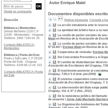
Autor Enrique Malel
Olvidé mi contraseña
Documentos disponibles escritos
Dirección
Refinar búsqueda
Consulta a fu
La acción simulatoria ante la reserv
Biblioteca | Montevideo
La ajenidad del árbitro hace a su nat
Zelmar Michelini 1220 C.P
11100 - Montevideo - Uruguay
La cesión de partes sociales de una 
Teléfono: 2900 7194 int. 20
Malel
en Revista de la Asociación de Escrib
La cesión de partes sociales de una 
Contacto BIBLIOTECA |
N°18.407
/
Enrique Malel
en Revista de la As
Montevideo
Cooperativa de vivienda
/
Enrique Ma
Biblioteca | Punta del Este
Del Concordato Preventivo y el órga
Prado y Salt Lake, C.P 20100
Punta del Este - Uruguay
El cambio de titularidad por divorci
Teléfono: 4249 66 12 int. 103
Asociación de Escribanos del Uruguay, T.99
El matrimonio posterior al concubina
Contacto BIBLIOTECA | Punta
Uruguay, T.95,n°1-6 (ene.-jun.2009)
del Este
El sistema cooperativo como instrum
Asociación de Escribanos del Uruguay, T. 102
La intervensión del título exige publi
Uruguay, Vol. 4, N° 2 (feb., 2011)
De la naturaleza jurídica del llamad
de usuarios
/
Jorge Julio Machado Giacher
La Organización Autónoma del Trabajo
Abogado, 145 (nov.-dic.2005)