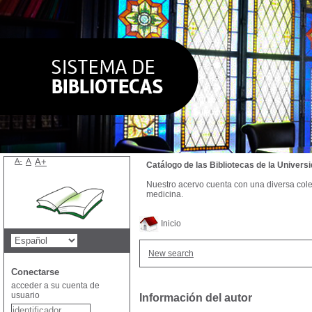
A-
A
A+
Catálogo de las Bibliotecas de la Univer
Nuestro acervo cuenta con una diversa colecc
medicina.
Inicio
New search
Conectarse
acceder a su cuenta de
usuario
Información del autor