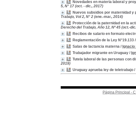
Novedades en materia laboral y proy
5, N° 17 (oct. - dic., 2017)
Nuevos subsidios por maternidad y p
Trabajo, Vol 2, N° 2 (ene.-mar., 2014)
Protección de la paternidad en la ac
Derecho del Trabajo, Año 12, Nº 45 (oct.-dic
Recibos de salario en formato electr
Reglamentación de la Ley N°19.133
Salas de lactancia materna
/
Ignacio
Trabajador migrante en Uruguay
/
Ig
Tutela laboral de las personas con 
2019)
Uruguay aprueba ley de teletrabajo
/
Página Principal -