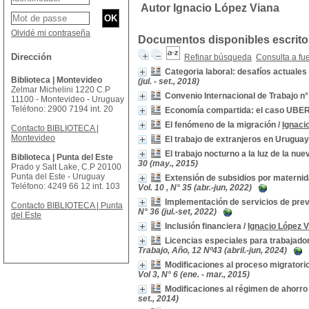
Autor Ignacio López Viana
Olvidé mi contraseña
Documentos disponibles escritos
Dirección
Refinar búsqueda
Consulta a fu
Categoria laboral: desafíos actuales
Biblioteca | Montevideo
(jul. - set., 2018)
Zelmar Michelini 1220 C.P
Convenio Internacional de Trabajo n
11100 - Montevideo - Uruguay
Teléfono: 2900 7194 int. 20
Economía compartida: el caso UBE
El fenómeno de la migración
/
Ignaci
Contacto BIBLIOTECA |
Montevideo
El trabajo de extranjeros en Uruguay
El trabajo nocturno a la luz de la nue
Biblioteca | Punta del Este
30 (may., 2015)
Prado y Salt Lake, C.P 20100
Punta del Este - Uruguay
Extensión de subsidios por maternid
Teléfono: 4249 66 12 int. 103
Vol. 10 , N° 35 (abr.-jun, 2022)
Implementación de servicios de preve
Contacto BIBLIOTECA | Punta
N° 36 (jul.-set, 2022)
del Este
Inclusión financiera
/
Ignacio López 
Licencias especiales para trabajado
Trabajo, Año, 12 Nº43 (abril.-jun, 2024)
Modificaciones al proceso migratorio
Vol 3, N° 6 (ene. - mar., 2015)
Modificaciones al régimen de ahorro i
set., 2014)