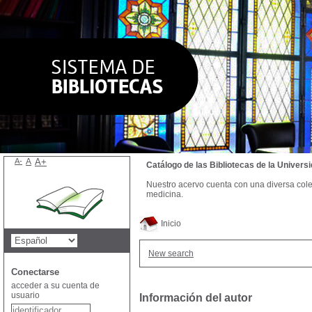
A-
A
A+
Catálogo de las Bibliotecas de la Univer
Nuestro acervo cuenta con una diversa colecc
medicina.
Inicio
New search
Conectarse
acceder a su cuenta de
usuario
Información del autor