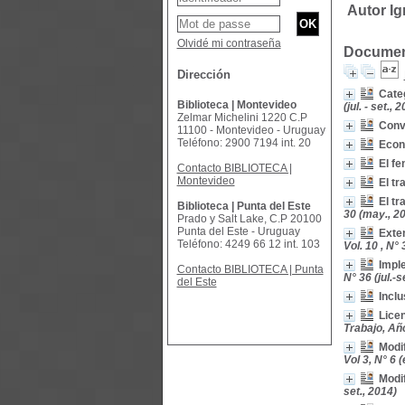
Autor Ig
Olvidé mi contraseña
Document
Dirección
Categ
Biblioteca | Montevideo
(jul. - set., 
Zelmar Michelini 1220 C.P
Conve
11100 - Montevideo - Uruguay
Teléfono: 2900 7194 int. 20
Econ
El f
Contacto BIBLIOTECA |
Montevideo
El tr
El tr
Biblioteca | Punta del Este
30 (may., 2
Prado y Salt Lake, C.P 20100
Punta del Este - Uruguay
Exten
Teléfono: 4249 66 12 int. 103
Vol. 10 , N° 
Imple
Contacto BIBLIOTECA | Punta
N° 36 (jul.-s
del Este
Inclu
Licen
Trabajo, Año
Modif
Vol 3, N° 6 (
Modif
set., 2014)