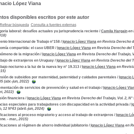
nacio López Viana
os disponibles escritos por este autor
Refinar búsqueda
Consulta a fuentes externas
oria laboral: desafíos actuales yu jurisprudencia reciente
/
Camila Hargain
en 
2018)
nio Internacional de Trabajo n°158
/
Ignacio López Viana
en Revista Derecho del 
omía compartida: el caso UBER
/
Ignacio López Viana
en Revista Derecho del Tr
enómeno de la migración
/
Ignacio López Viana
en Revista Derecho del Trabajo, Vol
abajo de extranjeros en Uruguay
/
Ignacio López Viana
en Revista Derecho del Tra
abajo nocturno a la luz de la nueva ley n° 19.313
/
Ignacio López Viana
en Revist
015)
sión de subsidios por maternidad, paternidad y cuidados parentales
/
Ignacio 
35 (abr.-jun, 2022)
mentación de servicios de prevención y salud en el trabajo
/
Ignacio López Via
et, 2022)
sión financiera
/
Ignacio López Viana
en Revista Derecho del Trabajo, Vol. 2, N° 
cias especiales para trabajadores con discapacidad en la actividad privada
/
I
, 12 Nº43 (abril.-jun, 2024)
icaciones al proceso migratorio y acceso al trabajo de extranjeros
/
Ignacio Ló
ene. - mar., 2015)
icaciones al régimen de ahorro individual jubilatorio
/
Ignacio López Viana
en Re