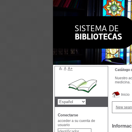
A-
A
A+
Catálogo 
Nuestro ac
medicina.
Inicio
New sear
Conectarse
acceder a su cuenta de
usuario
Informac