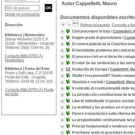
Autor Cappelletti, Mauro
Olvidé mi contraseña
Documentos disponibles escritos
Dirección
Refinar búsqueda
Consulta a fu
Civil procedure in Italy
/
Cappelletti,
Biblioteca | Montevideo
Doppio grado di giurisdizione
/
Cappel
Zelmar Michelini 1220 C.P
11100 - Montevideo - Uruguay
El control judicial de la Constituci
Teléfono: 2900 7194 int. 20
El formidable problema del control ju
Contacto BIBLIOTECA |
El proceso civil en el derecho comp
Montevideo
El valor de las sentencias y las norm
Biblioteca | Punta del Este
Evolución de Europa
/
Cappelletti, M
Prado y Salt Lake, C.P 20100
Giudici irresponsabili? Studo compara
Punta del Este - Uruguay
Teléfono: 4249 66 12 int. 103
Giustizia e società
/
Cappelletti, Mau
Il controllo di costituzionalità delle l
Contacto BIBLIOTECA | Punta
del Este
La jurisdicción constitucional de la 
Liberté individuelle et justice sociale
La oralidad y las pruebas en el proce
Parere iconoclastico sulla riforma de
La pregiudizialità costituzionale nel 
Principi fondamentali e tendenze evol
Procédure orale et procédure écrite