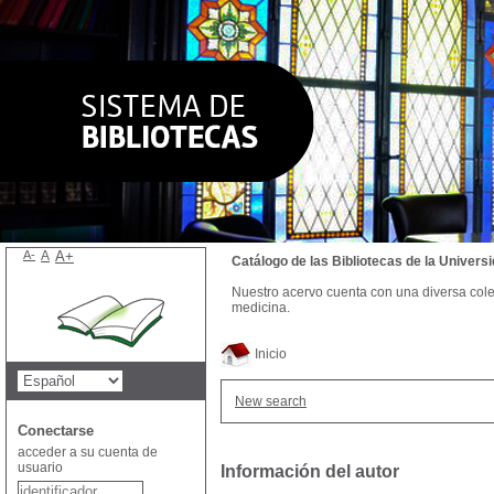
A-
A
A+
Catálogo de las Bibliotecas de la Univer
Nuestro acervo cuenta con una diversa colecc
medicina.
Inicio
New search
Conectarse
acceder a su cuenta de
usuario
Información del autor