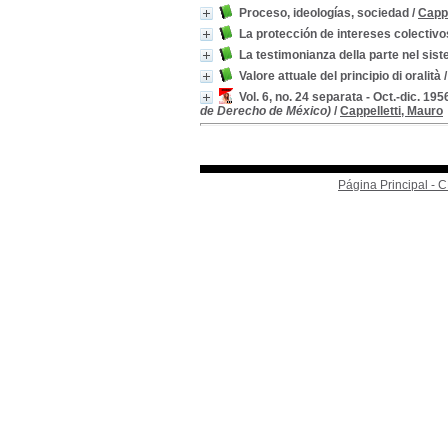
Proceso, ideologías, sociedad
/
Cappe
La protección de intereses colectivos
La testimonianza della parte nel siste
Valore attuale del principio di oralità
Vol. 6, no. 24 separata - Oct.-dic. 19
de Derecho de México)
/
Cappelletti, Mauro
Página Principal -