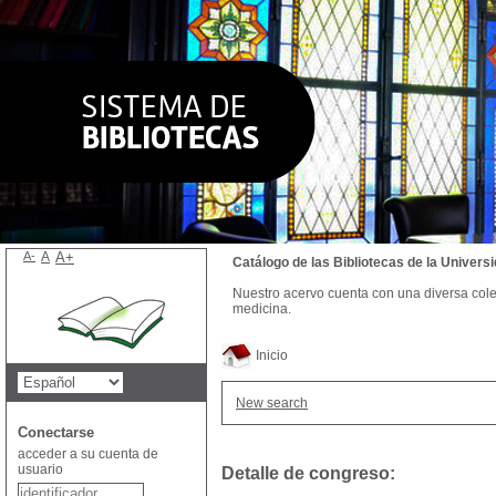
A-
A
A+
Catálogo de las Bibliotecas de la Univer
Nuestro acervo cuenta con una diversa colecc
medicina.
Inicio
New search
Conectarse
acceder a su cuenta de
usuario
Detalle de congreso: