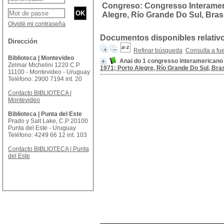
Congreso: Congresso Interamerica
Alegre, Río Grande Do Sul, Brasil
Olvidé mi contraseña
Documentos disponibles relativ
Dirección
Refinar búsqueda
Consulta a fu
Biblioteca | Montevideo
Anai do 1 congresso interamericano d
Zelmar Michelini 1220 C.P
1971; Porto Alegre, Río Grande Do Sul, Bras
11100 - Montevideo - Uruguay
Teléfono: 2900 7194 int. 20
Contacto BIBLIOTECA |
Montevideo
Biblioteca | Punta del Este
Prado y Salt Lake, C.P 20100
Punta del Este - Uruguay
Teléfono: 4249 66 12 int. 103
Contacto BIBLIOTECA | Punta
del Este