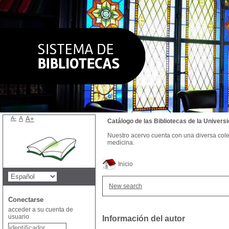
A-
A
A+
Catálogo de las Bibliotecas de la Univer
Nuestro acervo cuenta con una diversa colecc
medicina.
Inicio
New search
Conectarse
acceder a su cuenta de
usuario
Información del autor