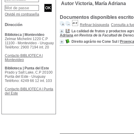
Autor Victoria, María Adriana
Olvidé mi contraseña
Documentos disponibles escritos
Dirección
Refinar búsqueda
Consulta a fu
La calidad de frutos y productos agr
Biblioteca | Montevideo
Adriana
en Revista de la Facultad de Derecho
Zelmar Michelini 1220 C.P
Direito agrário no Cone Sul
/
Proença
11100 - Montevideo - Uruguay
Teléfono: 2900 7194 int. 20
Contacto BIBLIOTECA |
Montevideo
Biblioteca | Punta del Este
Prado y Salt Lake, C.P 20100
Punta del Este - Uruguay
Teléfono: 4249 66 12 int. 103
Contacto BIBLIOTECA | Punta
del Este