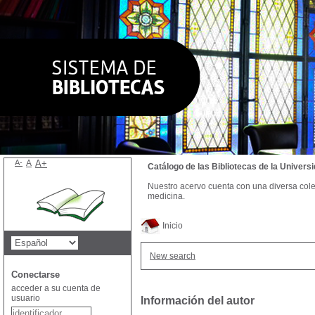
A-
A
A+
Catálogo de las Bibliotecas de la Univer
Nuestro acervo cuenta con una diversa colecc
medicina.
Inicio
New search
Conectarse
acceder a su cuenta de
usuario
Información del autor