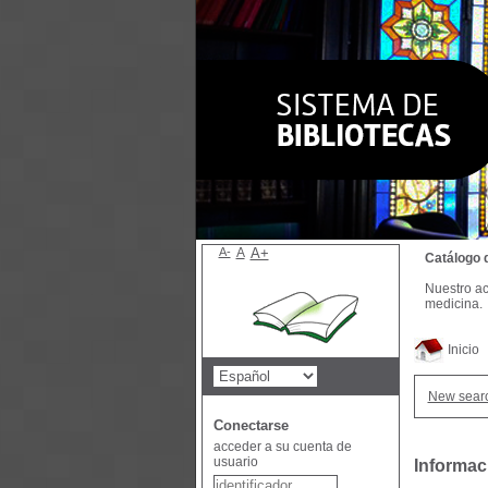
A-
A
A+
Catálogo 
Nuestro ac
medicina.
Inicio
New sear
Conectarse
acceder a su cuenta de
usuario
Informac