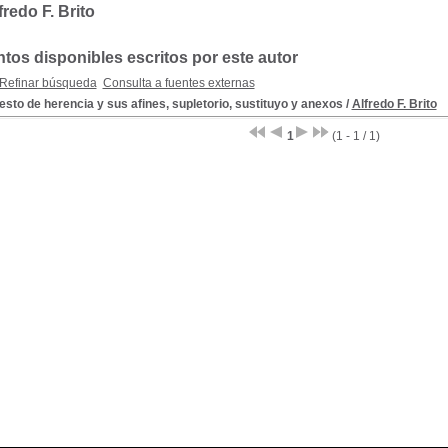
fredo F. Brito
os disponibles escritos por este autor
Refinar búsqueda
Consulta a fuentes externas
sto de herencia y sus afines, supletorio, sustituyo y anexos
/
Alfredo F. Brito
1
(1 - 1 / 1)