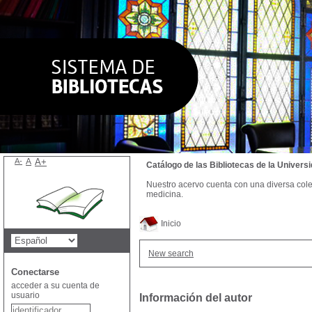
A-
A
A+
Catálogo de las Bibliotecas de la Univer
Nuestro acervo cuenta con una diversa colecc
medicina.
Inicio
New search
Conectarse
acceder a su cuenta de
usuario
Información del autor