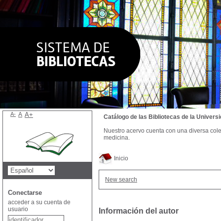
A-
A
A+
Catálogo de las Bibliotecas de la Univer
Nuestro acervo cuenta con una diversa colecc
medicina.
Inicio
New search
Conectarse
acceder a su cuenta de
usuario
Información del autor