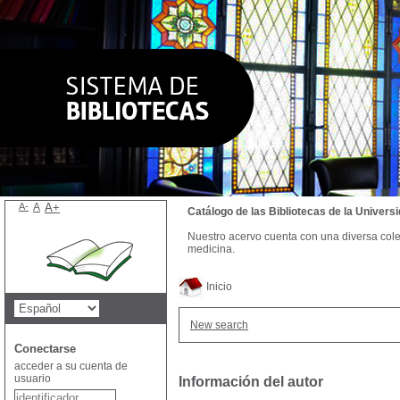
A-
A
A+
Catálogo de las Bibliotecas de la Univer
Nuestro acervo cuenta con una diversa colecc
medicina.
Inicio
New search
Conectarse
acceder a su cuenta de
usuario
Información del autor