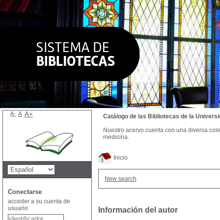
A-
A
A+
Catálogo de las Bibliotecas de la Univer
Nuestro acervo cuenta con una diversa colecc
medicina.
Inicio
New search
Conectarse
acceder a su cuenta de
usuario
Información del autor