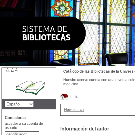
A-
A
A+
Catálogo de las Bibliotecas de la Univer
Nuestro acervo cuenta con una diversa colecc
medicina.
Inicio
New search
Conectarse
acceder a su cuenta de
usuario
Información del autor