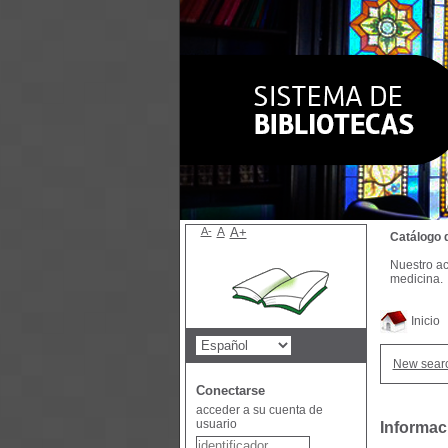
A-
A
A+
Catálogo 
Nuestro ac
medicina.
Inicio
New sear
Conectarse
acceder a su cuenta de
usuario
Informac