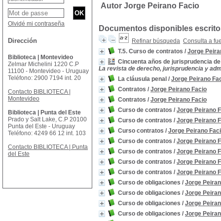
Autor Jorge Peirano Facio
Olvidé mi contraseña
Documentos disponibles escritos
Dirección
Refinar búsqueda
Consulta a fu
T.5. Curso de contratos
/
Jorge Peira
Biblioteca | Montevideo
Cincuenta años de jurisprudencia de 
Zelmar Michelini 1220 C.P
La revista de derecho, jurisprudencia y admi
11100 - Montevideo - Uruguay
Teléfono: 2900 7194 int. 20
La cláusula penal
/
Jorge Peirano Fa
Contratos
/
Jorge Peirano Facio
Contacto BIBLIOTECA |
Montevideo
Contratos
/
Jorge Peirano Facio
Curso de contratos
/
Jorge Peirano F
Biblioteca | Punta del Este
Prado y Salt Lake, C.P 20100
Curso de contratos
/
Jorge Peirano F
Punta del Este - Uruguay
Curso contratos
/
Jorge Peirano Fac
Teléfono: 4249 66 12 int. 103
Curso de contratos
/
Jorge Peirano F
Contacto BIBLIOTECA | Punta
Curso de contratos
/
Jorge Peirano F
del Este
Curso de contratos
/
Jorge Peirano F
Curso de contratos
/
Jorge Peirano F
Curso de obligaciones
/
Jorge Peiran
Curso de obligaciones
/
Jorge Peiran
Curso de obligaciones
/
Jorge Peiran
Curso de obligaciones
/
Jorge Peiran