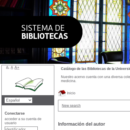
A-
A
A+
Catálogo de las Bibliotecas de la Univer
Nuestro acervo cuenta con una diversa colecc
medicina.
Inicio
New search
Conectarse
acceder a su cuenta de
usuario
Información del autor