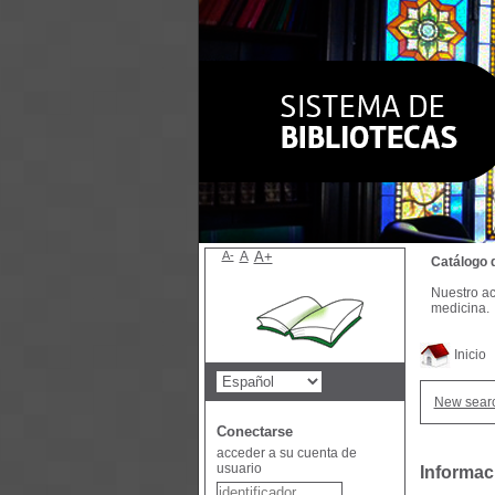
A-
A
A+
Catálogo 
Nuestro ac
medicina.
Inicio
New sear
Conectarse
acceder a su cuenta de
usuario
Informac