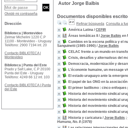
Autor Jorge Balbis
Olvidé mi contraseña
Documentos disponibles escritos
Dirección
Refinar búsqueda
Consulta a fu
América Latina
/
CEFIR
Biblioteca | Montevideo
Áreas temáticas II
/
Jorge Balbis
en 
Zelmar Michelini 1220 C.P
11100 - Montevideo - Uruguay
Cambios en la escena política y el n
Teléfono: 2900 7194 int. 20
Sanguinetti (1985-1990)
/
Jorge Balbis
CELAC frente a un mundo en transf
Contacto BIBLIOTECA |
Montevideo
Crisis, desafíos y alternativas del 
Democracia, modernización y desarrol
Biblioteca | Punta del Este
Prado y Salt Lake, C.P 20100
L'économie humaine, un message viva
Punta del Este - Uruguay
El estado uruguayo ante la emergenc
Teléfono: 4249 66 12 int. 103
El papel de las ONG en la asociación 
Contacto BIBLIOTECA | Punta
El primer batllismo : cinco enfoques
del Este
Historia del movimiento sindical uru
Historia del movimiento sindical uru
Historia del movimiento sindical uru
Historia del movimiento sindical uru
Historia y caricatura
/
Jorge Balbis
;
Humana, No. 8 (1978)
Las relaciones internacionales del 