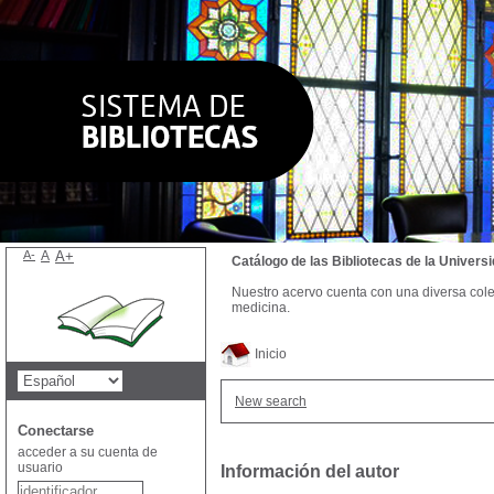
A-
A
A+
Catálogo de las Bibliotecas de la Univer
Nuestro acervo cuenta con una diversa colecc
medicina.
Inicio
New search
Conectarse
acceder a su cuenta de
usuario
Información del autor