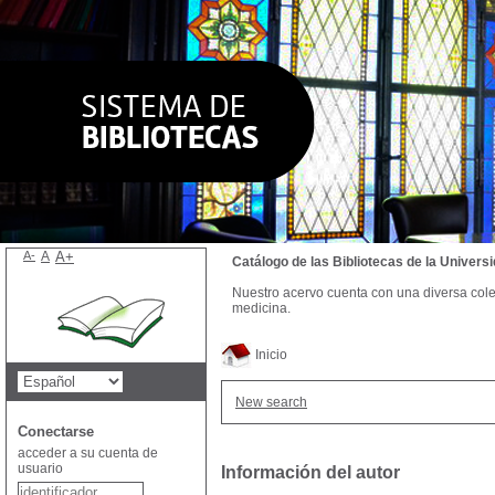
A-
A
A+
Catálogo de las Bibliotecas de la Univer
Nuestro acervo cuenta con una diversa colecc
medicina.
Inicio
New search
Conectarse
acceder a su cuenta de
usuario
Información del autor