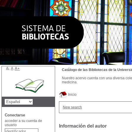
A-
A
A+
Catálogo de las Bibliotecas de la Univer
Nuestro acervo cuenta con una diversa colecc
medicina.
Inicio
New search
Conectarse
acceder a su cuenta de
usuario
Información del autor