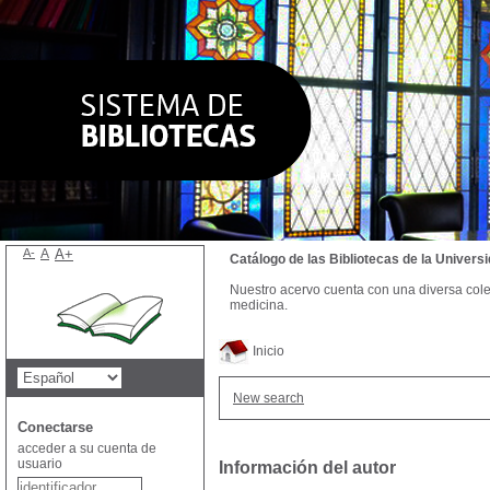
A-
A
A+
Catálogo de las Bibliotecas de la Univer
Nuestro acervo cuenta con una diversa colecc
medicina.
Inicio
New search
Conectarse
acceder a su cuenta de
usuario
Información del autor