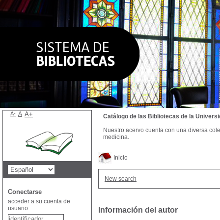
A-
A
A+
Catálogo de las Bibliotecas de la Univer
Nuestro acervo cuenta con una diversa colecc
medicina.
Inicio
New search
Conectarse
acceder a su cuenta de
usuario
Información del autor