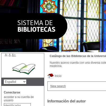
A-
A
A+
Catálogo de las Bibliotecas de la Univer
Nuestro acervo cuenta con una diversa colecc
medicina.
Inicio
New search
Conectarse
acceder a su cuenta de
usuario
Información del autor