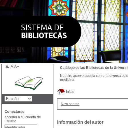
A-
A
A+
Catálogo de las Bibliotecas de la Univer
Nuestro acervo cuenta con una diversa colecc
medicina.
Inicio
New search
Conectarse
acceder a su cuenta de
usuario
Información del autor