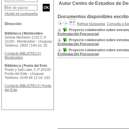
Autor Centro de Estudios de Des
Olvidé mi contraseña
Documentos disponibles escritos
Dirección
Refinar búsqueda
Consulta a fu
Proyecto colaborativo sobre estrategi
Biblioteca | Montevideo
Estimulación Psicosocial
Zelmar Michelini 1220 C.P
Proyecto colaborativo sobre estrategi
11100 - Montevideo - Uruguay
Estimulación Psicosocial
Teléfono: 2900 7194 int. 20
Proyecto colaborativo sobre estrategi
Contacto BIBLIOTECA |
Estimulación Psicosocial
Montevideo
Biblioteca | Punta del Este
Prado y Salt Lake, C.P 20100
Punta del Este - Uruguay
Teléfono: 4249 66 12 int. 103
Contacto BIBLIOTECA | Punta
del Este