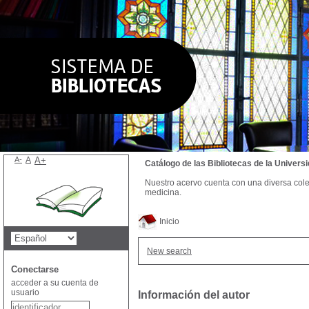
A-
A
A+
Catálogo de las Bibliotecas de la Univer
Nuestro acervo cuenta con una diversa colecc
medicina.
Inicio
New search
Conectarse
acceder a su cuenta de
usuario
Información del autor