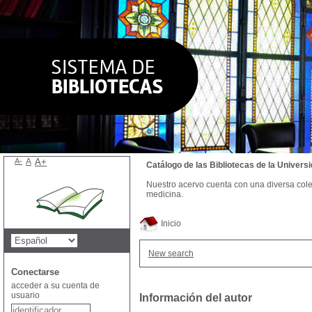
A-
A
A+
Catálogo de las Bibliotecas de la Univer
Nuestro acervo cuenta con una diversa colecc
medicina.
Inicio
New search
Conectarse
acceder a su cuenta de
usuario
Información del autor