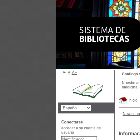
A-
A
A+
Catálogo 
Nuestro ac
medicina.
Inicio
New sear
Conectarse
acceder a su cuenta de
usuario
Informac