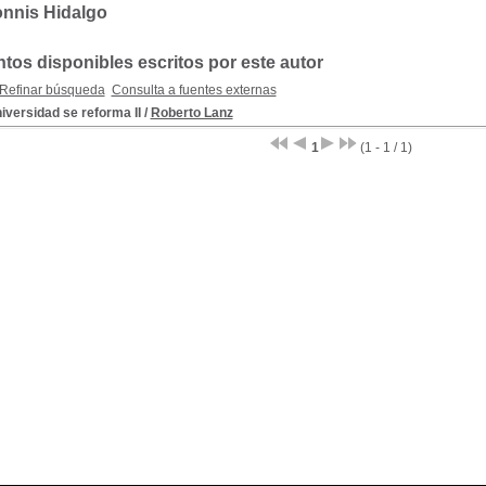
onnis Hidalgo
os disponibles escritos por este autor
Refinar búsqueda
Consulta a fuentes externas
iversidad se reforma II
/
Roberto Lanz
1
(1 - 1 / 1)