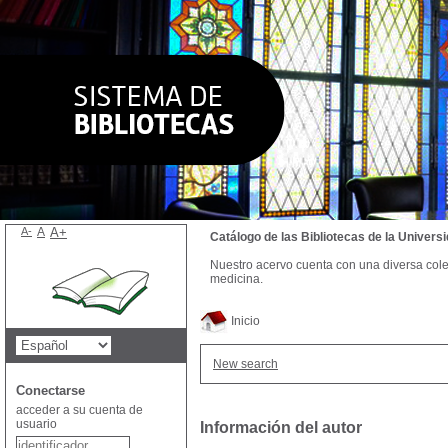
A-
A
A+
Catálogo de las Bibliotecas de la Univer
Nuestro acervo cuenta con una diversa colecc
medicina.
Inicio
New search
Conectarse
acceder a su cuenta de
usuario
Información del autor