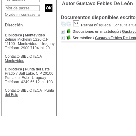
Autor Gustavo Febles De León
Olvidé mi contraseña
Documentos disponibles escritos
Dirección
Refinar búsqueda
Consulta a fu
Discusiones en mastología
/
Gustavo
Biblioteca | Montevideo
Ser médico
/
Gustavo Febles De Leó
Zelmar Michelini 1220 C.P
11100 - Montevideo - Uruguay
Teléfono: 2900 7194 int. 20
Contacto BIBLIOTECA |
Montevideo
Biblioteca | Punta del Este
Prado y Salt Lake, C.P 20100
Punta del Este - Uruguay
Teléfono: 4249 66 12 int. 103
Contacto BIBLIOTECA | Punta
del Este