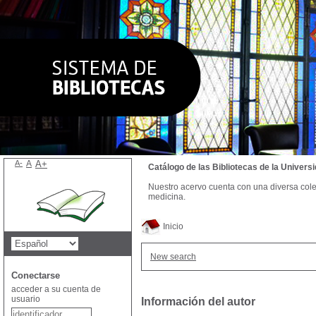
A-
A
A+
Catálogo de las Bibliotecas de la Univer
Nuestro acervo cuenta con una diversa colecc
medicina.
Inicio
New search
Conectarse
acceder a su cuenta de
usuario
Información del autor