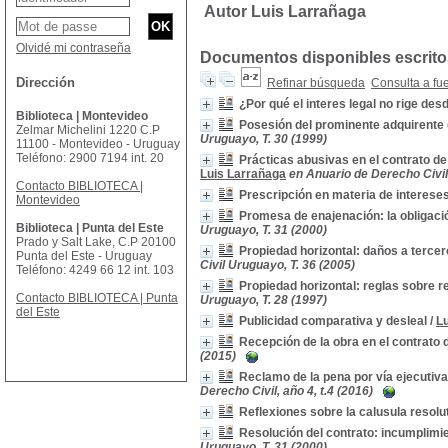
Autor Luis Larrañaga
Olvidé mi contraseña
Documentos disponibles escritos
Dirección
Refinar búsqueda
Consulta a fu
¿Por qué el interes legal no rige de
Biblioteca | Montevideo
Posesión del prominente adquirente (
Zelmar Michelini 1220 C.P
Uruguayo, T. 30 (1999)
11100 - Montevideo - Uruguay
Teléfono: 2900 7194 int. 20
Prácticas abusivas en el contrato de
Luis Larrañaga
en Anuario de Derecho Civil
Contacto BIBLIOTECA |
Prescripción en materia de interese
Montevideo
Promesa de enajenación: la obligaci
Biblioteca | Punta del Este
Uruguayo, T. 31 (2000)
Prado y Salt Lake, C.P 20100
Propiedad horizontal: daños a tercer
Punta del Este - Uruguay
Civil Uruguayo, T. 36 (2005)
Teléfono: 4249 66 12 int. 103
Propiedad horizontal: reglas sobre 
Contacto BIBLIOTECA | Punta
Uruguayo, T. 28 (1997)
del Este
Publicidad comparativa y desleal
/
L
Recepción de la obra en el contrato 
(2015)
Reclamo de la pena por vía ejecutiva 
Derecho Civil, año 4, t.4 (2016)
Reflexiones sobre la calusula resolu
Resolución del contrato: incumplimie
Uruguayo, T. 31 (2000)