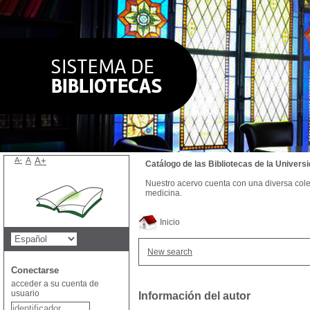
A-
A
A+
Catálogo de las Bibliotecas de la Univer
Nuestro acervo cuenta con una diversa colecc
medicina.
Inicio
New search
Conectarse
acceder a su cuenta de
usuario
Información del autor