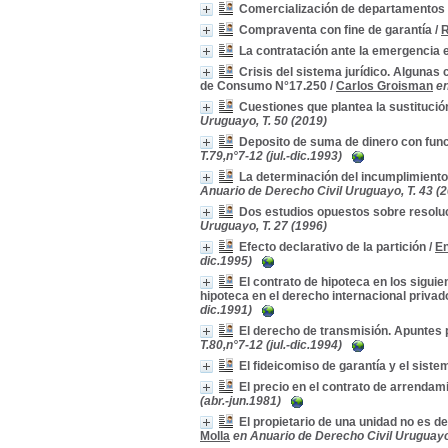
Comercialización de departamentos 
Compraventa con fine de garantía
/
R
La contratación ante la emergencia
Crisis del sistema jurídico. Algunas 
de Consumo N°17.250
/
Carlos Groisman
en
Cuestiones que plantea la sustitució
Uruguayo, T. 50 (2019)
Deposito de suma de dinero con func
T.79,n°7-12 (jul.-dic.1993)
La determinación del incumplimiento 
Anuario de Derecho Civil Uruguayo, T. 43 (
Dos estudios opuestos sobre resolu
Uruguayo, T. 27 (1996)
Efecto declarativo de la partición
/
En
dic.1995)
El contrato de hipoteca en los siguie
hipoteca en el derecho internacional privad
dic.1991)
El derecho de transmisión. Apuntes 
T.80,n°7-12 (jul.-dic.1994)
El fideicomiso de garantía y el siste
El precio en el contrato de arrendami
(abr.-jun.1981)
El propietario de una unidad no es 
Molla
en Anuario de Derecho Civil Uruguayo,