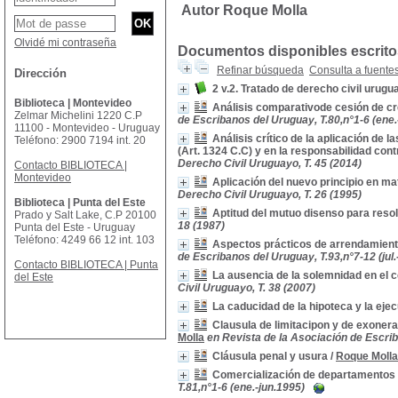
Autor Roque Molla
Olvidé mi contraseña
Documentos disponibles escritos
Refinar búsqueda
Consulta a fuente
Dirección
2 v.2. Tratado de derecho civil urugu
Biblioteca | Montevideo
Análisis comparativode cesión de cre
Zelmar Michelini 1220 C.P
de Escribanos del Uruguay, T.80,n°1-6 (ene.
11100 - Montevideo - Uruguay
Análisis crítico de la aplicación de 
Teléfono: 2900 7194 int. 20
(Art. 1324 C.C) y en la responsabilidad con
Derecho Civil Uruguayo, T. 45 (2014)
Contacto BIBLIOTECA |
Montevideo
Aplicación del nuevo principio en ma
Derecho Civil Uruguayo, T. 26 (1995)
Biblioteca | Punta del Este
Aptitud del mutuo disenso para resolv
Prado y Salt Lake, C.P 20100
18 (1987)
Punta del Este - Uruguay
Teléfono: 4249 66 12 int. 103
Aspectos prácticos de arrendamient
de Escribanos del Uruguay, T.93,n°7-12 (jul.
Contacto BIBLIOTECA | Punta
La ausencia de la solemnidad en el
del Este
Civil Uruguayo, T. 38 (2007)
La caducidad de la hipoteca y la eje
Clausula de limitacipon y de exoner
Molla
en Revista de la Asociación de Escrib
Cláusula penal y usura
/
Roque Molla
Comercialización de departamentos 
T.81,n°1-6 (ene.-jun.1995)