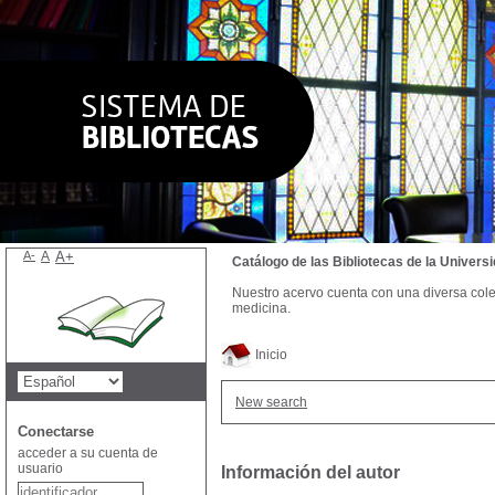
A-
A
A+
Catálogo de las Bibliotecas de la Univer
Nuestro acervo cuenta con una diversa colecc
medicina.
Inicio
New search
Conectarse
acceder a su cuenta de
usuario
Información del autor