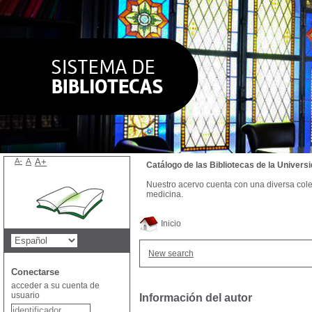
A-
A
A+
Catálogo de las Bibliotecas de la Univer
Nuestro acervo cuenta con una diversa colecc
medicina.
Inicio
New search
Conectarse
acceder a su cuenta de
usuario
Información del autor