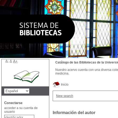
A-
A
A+
Catálogo de las Bibliotecas de la Univer
Nuestro acervo cuenta con una diversa colecc
medicina.
Inicio
New search
Conectarse
acceder a su cuenta de
usuario
Información del autor