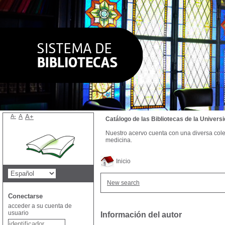
A-
A
A+
Catálogo de las Bibliotecas de la Univer
Nuestro acervo cuenta con una diversa colecc
medicina.
Inicio
New search
Conectarse
acceder a su cuenta de
usuario
Información del autor