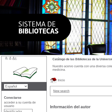
A-
A
A+
Catálogo de las Bibliotecas de la Univer
Nuestro acervo cuenta con una diversa colecc
medicina.
Inicio
New search
Conectarse
acceder a su cuenta de
usuario
Información del autor