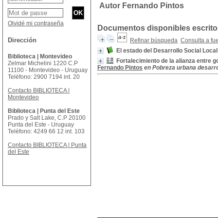
Autor Fernando Pintos
Olvidé mi contraseña
Documentos disponibles escritos
Dirección
Refinar búsqueda
Consulta a fu
El estado del Desarrollo Social Loca
Biblioteca | Montevideo
Fortalecimiento de la alianza entre g
Zelmar Michelini 1220 C.P
Fernando Pintos
en Pobreza urbana desarroll
11100 - Montevideo - Uruguay
Teléfono: 2900 7194 int. 20
Contacto BIBLIOTECA |
Montevideo
Biblioteca | Punta del Este
Prado y Salt Lake, C.P 20100
Punta del Este - Uruguay
Teléfono: 4249 66 12 int. 103
Contacto BIBLIOTECA | Punta
del Este