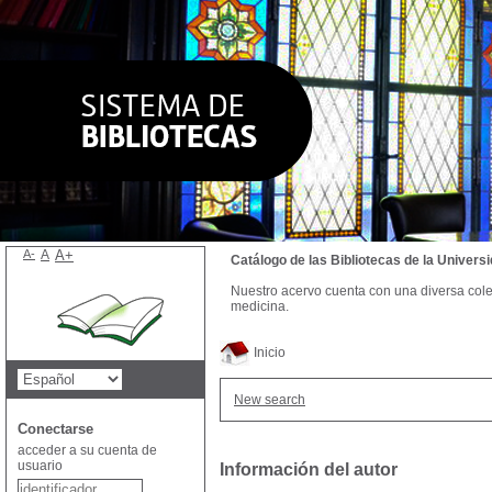
A-
A
A+
Catálogo de las Bibliotecas de la Univer
Nuestro acervo cuenta con una diversa colecc
medicina.
Inicio
New search
Conectarse
acceder a su cuenta de
usuario
Información del autor