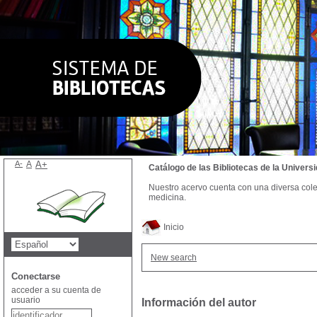
A-
A
A+
Catálogo de las Bibliotecas de la Univer
Nuestro acervo cuenta con una diversa colecc
medicina.
Inicio
New search
Conectarse
acceder a su cuenta de
usuario
Información del autor