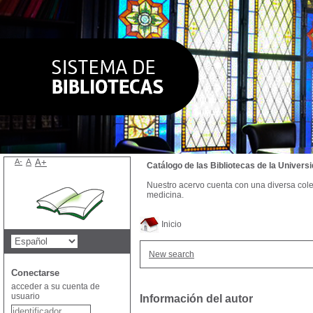
A-
A
A+
Catálogo de las Bibliotecas de la Univer
Nuestro acervo cuenta con una diversa colecc
medicina.
Inicio
New search
Conectarse
acceder a su cuenta de
usuario
Información del autor