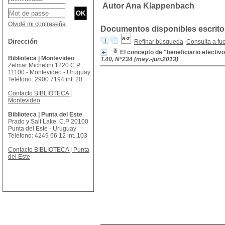
Autor Ana Klappenbach
Olvidé mi contraseña
Documentos disponibles escritos
Dirección
Refinar búsqueda
Consulta a fu
El concepto de "beneficiario efectiv
Biblioteca | Montevideo
T.40, N°234 (may.-jun.2013)
Zelmar Michelini 1220 C.P
11100 - Montevideo - Uruguay
Teléfono: 2900 7194 int. 20
Contacto BIBLIOTECA |
Montevideo
Biblioteca | Punta del Este
Prado y Salt Lake, C.P 20100
Punta del Este - Uruguay
Teléfono: 4249 66 12 int. 103
Contacto BIBLIOTECA | Punta
del Este