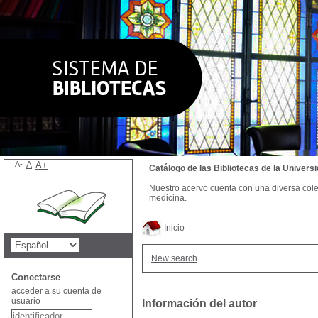
A-
A
A+
Catálogo de las Bibliotecas de la Univer
Nuestro acervo cuenta con una diversa colecc
medicina.
Inicio
New search
Conectarse
acceder a su cuenta de
usuario
Información del autor