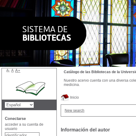
A-
A
A+
Catálogo de las Bibliotecas de la Univer
Nuestro acervo cuenta con una diversa colecc
medicina.
Inicio
New search
Conectarse
acceder a su cuenta de
usuario
Información del autor