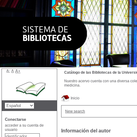
A-
A
A+
Catálogo de las Bibliotecas de la Univer
Nuestro acervo cuenta con una diversa colecc
medicina.
Inicio
New search
Conectarse
acceder a su cuenta de
usuario
Información del autor